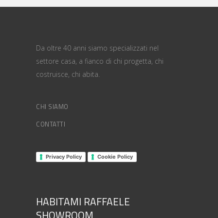
Da oltre 40 anni siamo specializzati nel
settore casa, a fianco di chi progetta, chi
costruisce, chi abita.
CHI SIAMO
CONTATTI
Privacy Policy
Cookie Policy
HABITAMI RAFFAELE
SHOWROOM