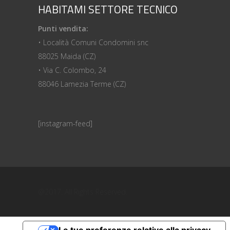
HABITAMI SETTORE TECNICO
Punti vendita:
• Località Comuni Condomini snc
88025 Maida (CZ)
• Via C. Colombo, 24
88046 Lamezia Terme (CZ)
[instagram-feed]
@2017. All Rights Reserved.
Le tue preferenze relative alla privacy