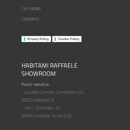
CHI SIAMO
CONTATTI
Privacy Policy
Cookie Policy
HABITAMI RAFFAELE
SHOWROOM
Punti vendita:
• Località Comuni Condomini snc
88025 Maida (CZ)
• Via C. Colombo, 24
88046 Lamezia Terme (CZ)