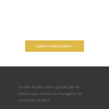
EVENTI PRECEDENTI
Da oltre 40 anni siamo specializzati nel
settore casa, a fianco di chi progetta, chi
costruisce, chi abita.