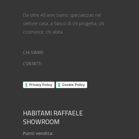
Da oltre 40 anni siamo specializzati nel
settore casa, a fianco di chi progetta, chi
costruisce, chi abita.
CHI SIAMO
CONTATTI
Privacy Policy
Cookie Policy
HABITAMI RAFFAELE
SHOWROOM
Punti vendita: