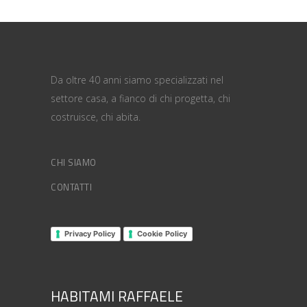
Da oltre 40 anni siamo specializzati nel
settore casa, a fianco di chi progetta, chi
costruisce, chi abita.
CHI SIAMO
CONTATTI
Privacy Policy
Cookie Policy
HABITAMI RAFFAELE