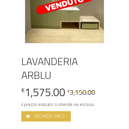
LAVANDERIA
ARBLU
Il
Il
1,575.00
€
3,150.00
€
prezzo
prezzo
il prezzo indicato si intende iva esclusa
origina
attuale
RICHIEDI INFO
era:
è: