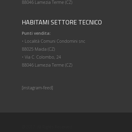
88046 Lamezia Terme (CZ)
HABITAMI SETTORE TECNICO
Punti vendita:
• Località Comuni Condomini snc
88025 Maida (CZ)
• Via C. Colombo, 24
88046 Lamezia Terme (CZ)
[instagram-feed]
@2017. All Rights Reserved.