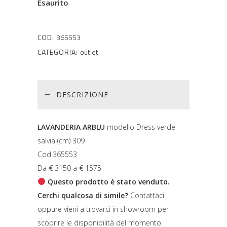
€3,150
€1,575
Esaurito
COD:
365553
CATEGORIA:
outlet
DESCRIZIONE
LAVANDERIA ARBLU
modello Dress verde
salvia (cm) 309
Cod.365553
Da € 3150 a € 1575
Questo prodotto è stato venduto.
Cerchi qualcosa di simile?
Contattaci
oppure vieni a trovarci in showroom per
scoprire le disponibilità del momento.