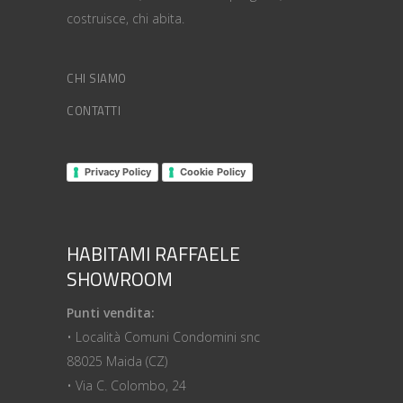
costruisce, chi abita.
CHI SIAMO
CONTATTI
Privacy Policy
Cookie Policy
HABITAMI RAFFAELE
SHOWROOM
Punti vendita:
• Località Comuni Condomini snc
88025 Maida (CZ)
• Via C. Colombo, 24