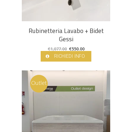
Rubinetteria Lavabo + Bidet
Gessi
Il
Il
€
1,077.00
€
550.00
prezzo
prezzo
RICHIEDI INFO
originale
attuale
era:
è:
€1,077.00.
€550.00.
Outlet