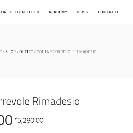
CONTO TERMICO 3.0
ACADEMY
NEWS
CONTATTI
E
SHOP
OUTLET
PORTA SCORREVOLE RIMADESIO
rrevole Rimadesio
Il
Il
00
5,280.00
€