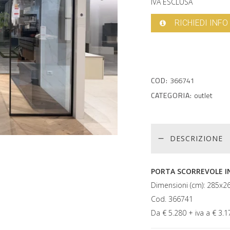
IVA ESCLUSA
RICHIEDI INFO
COD:
366741
CATEGORIA:
outlet
DESCRIZIONE
PORTA SCORREVOLE IN
Dimensioni (cm): 285x2
Cod. 366741
Da € 5.280 + iva a € 3.1