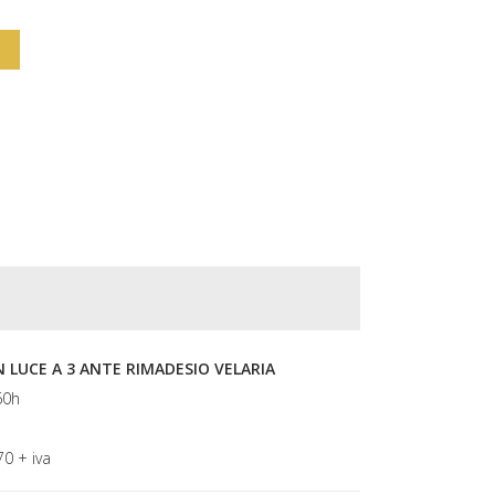
prezzo
prezzo
originale
attuale
era:
è:
€5,280.00.
€3,170.00.
 LUCE A 3 ANTE RIMADESIO VELARIA
60h
70 + iva