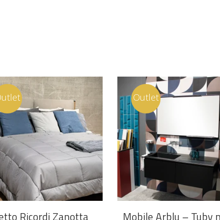
utlet
Outlet
etto Ricordi Zanotta
Mobile Arblu – Tuby 