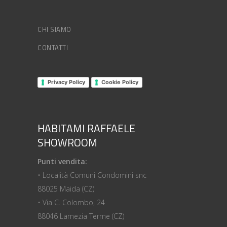
CHI SIAMO
CONTATTI
Privacy Policy
Cookie Policy
HABITAMI RAFFAELE
SHOWROOM
Punti vendita:
• Località Comuni Condomini snc
88025 Maida (CZ)
• Via C. Colombo, 24
88046 Lamezia Terme (CZ)