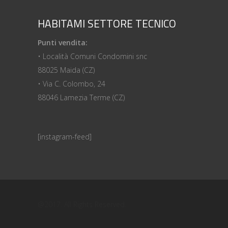
HABITAMI SETTORE TECNICO
Punti vendita:
• Località Comuni Condomini snc
88025 Maida (CZ)
• Via C. Colombo, 24
88046 Lamezia Terme (CZ)
[instagram-feed]
@2017. All Rights Reserved.