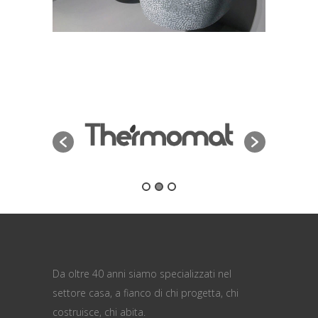
Da oltre 40 anni siamo specializzati nel
settore casa, a fianco di chi progetta, chi
costruisce, chi abita.