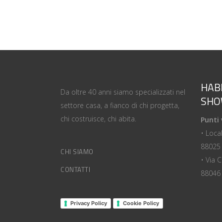
HAB
Da oltre 40 anni siamo specializzati nel
SH
settore casa, a fianco di chi progetta,
chi costruisce, chi abita.
Punti 
• Loca
88025 
CHI SIAMO
• Via 
CONTATTI
88046 
Privacy Policy
Cookie Policy