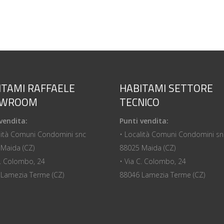
ITAMI RAFFAELE
HABITAMI SETTORE
OWROOM
TECNICO
vendita:
Punti vendita:
lità Comuni Condomini snc
• Località Comuni Condomini sn
Maida (CZ)
88025 Maida (CZ)
C. Colombo, 24
• Via C. Colombo, 24
Lamezia Terme (CZ)
88046 Lamezia Terme (CZ)