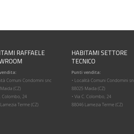
ITAMI RAFFAELE
HABITAMI SETTORE
OWROOM
TECNICO
vendita:
Punti vendita:
lità Comuni Condomini snc
• Località Comuni Condomini sn
Maida (CZ)
88025 Maida (CZ)
C. Colombo, 24
• Via C. Colombo, 24
Lamezia Terme (CZ)
88046 Lamezia Terme (CZ)