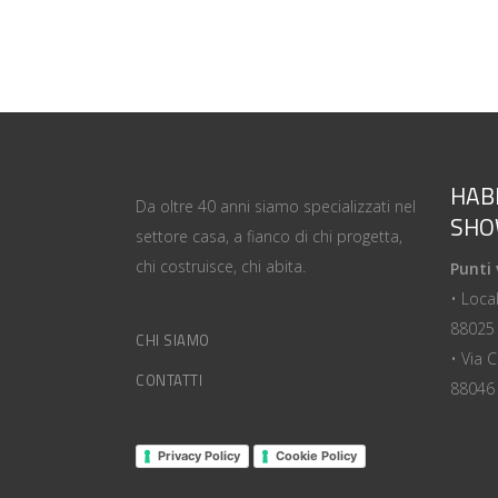
HAB
Da oltre 40 anni siamo specializzati nel
SH
settore casa, a fianco di chi progetta,
chi costruisce, chi abita.
Punti 
• Loca
88025 
CHI SIAMO
• Via 
CONTATTI
88046 
Privacy Policy
Cookie Policy