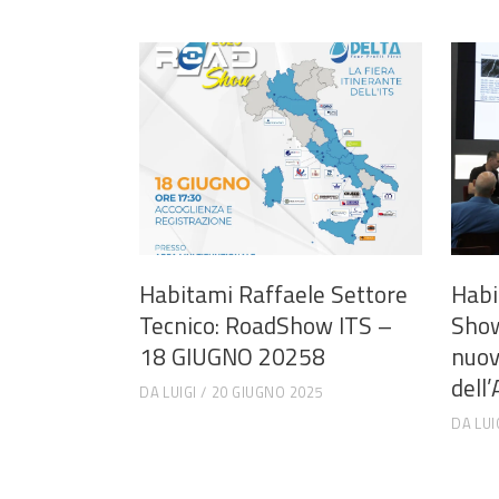
Habitami Raffaele Settore
Habi
Tecnico: RoadShow ITS –
Show
18 GIUGNO 20258
nuov
dell
DA
LUIGI
20 GIUGNO 2025
DA
LUI