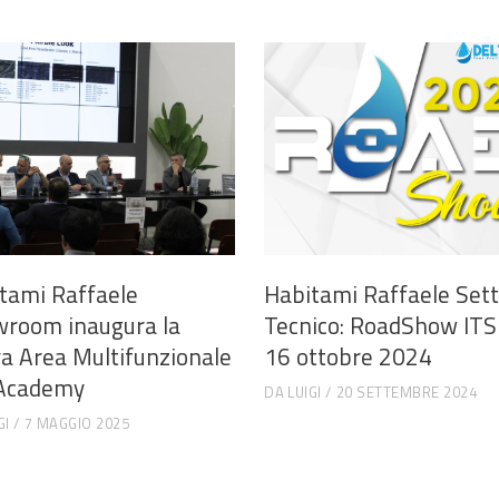
tami Raffaele
Habitami Raffaele Set
room inaugura la
Tecnico: RoadShow ITS
a Area Multifunzionale
16 ottobre 2024
’Academy
DA
LUIGI
20 SETTEMBRE 2024
GI
7 MAGGIO 2025