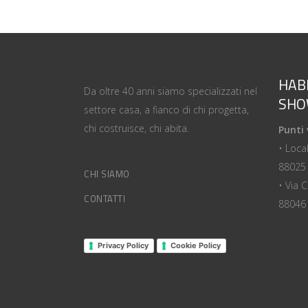
HAB
Da oltre 40 anni siamo specializzati nel
SH
settore casa, a fianco di chi progetta,
chi costruisce, chi abita.
Punti 
• Loca
88025 
CHI SIAMO
• Via 
CONTATTI
88046 
Privacy Policy
Cookie Policy