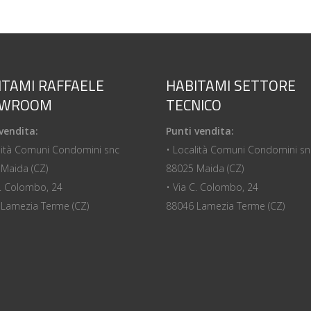
ITAMI RAFFAELE
HABITAMI SETTORE
OWROOM
TECNICO
vendita:
Punti vendita:
lità Comuni Condomini snc
• Località Comuni Condomini sn
Maida (CZ)
88025 Maida (CZ)
C. Colombo, 24
• Via C. Colombo, 24
Lamezia Terme (CZ)
88046 Lamezia Terme (CZ)